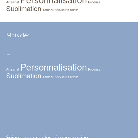
Artisanat
Produits
Sublimation
Tableau
tee-shirts
textile
Mots clés
–
Personnalisation
Artisanat
Produits
Sublimation
Tableau
tee-shirts
textile
Suivez-nous sur les réseaux sociaux